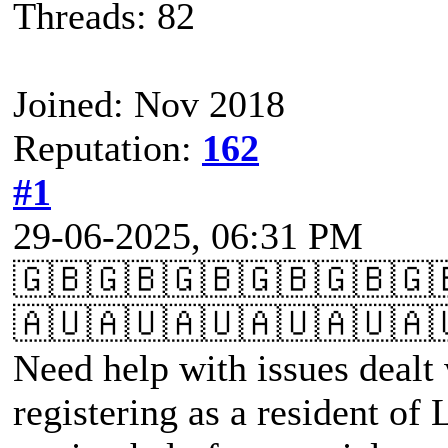
Threads: 82
Joined: Nov 2018
Reputation:
162
#1
29-06-2025, 06:31 PM
🇬🇧🇬🇧🇬🇧🇬🇧🇬🇧🇬
🇦🇺🇦🇺🇦🇺🇦🇺🇦🇺🇦
Need help with issues dealt 
registering as a resident of 